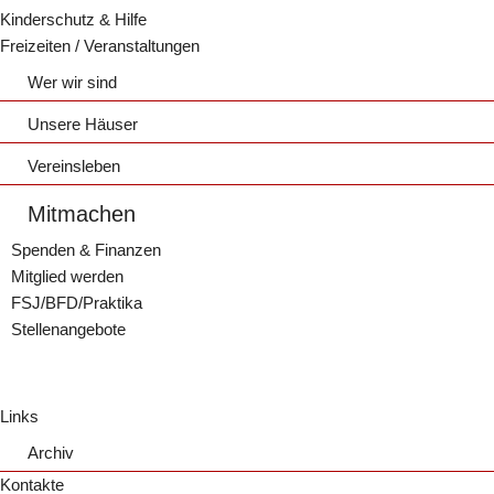
Kinderschutz & Hilfe
Freizeiten / Veranstaltungen
Wer wir sind
Die Basis
Unsere Häuser
Der Vorstand
Haus Wiesenburg
Vereinsleben
Gruppen und Kreise
Haus Wiesenburg
Jugendzentrum Boxenstop
Mitmachen
Sport-Angebote
Vermietung
Wochenplan
Circus Jubello
Spenden & Finanzen
Gutscheine
Kinder- und Teenietreff Preißelpöhl
Leiter und Mitarbeiter
Mitglied werden
Über uns | Kinder- und Teenietreff
Profil Boxenstop
FSJ/BFD/Praktika
Aktivitäten von 2018
Stellenangebote
Aktivitäten von 2015 - 2017
Links
Archiv
Kontakte