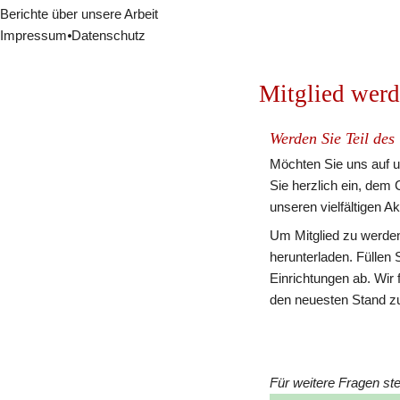
Berichte über unsere Arbeit
LOS VOLCANOS Feuershow
Impressum
⦁
Datenschutz
missiofonds
Bilder
Mitglied werd
Impressionen 1991-2016
Werden Sie Teil des
Möchten Sie uns auf u
Sie herzlich ein, dem C
unseren vielfältigen A
Um Mitglied zu werden
herunterladen. Füllen 
Einrichtungen ab. Wir 
den neuesten Stand zu
Für weitere Fragen ste