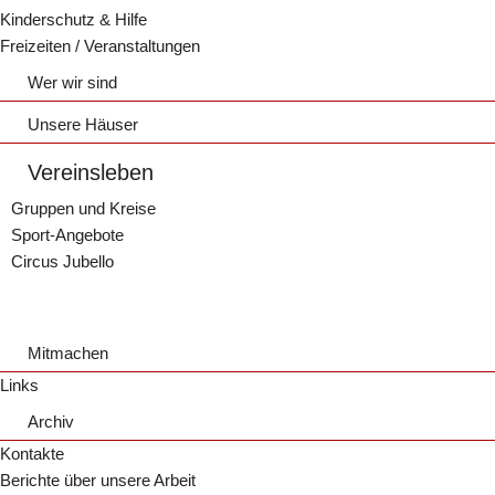
Kinderschutz & Hilfe
Freizeiten / Veranstaltungen
Wer wir sind
Die Basis
Unsere Häuser
Der Vorstand
Haus Wiesenburg
Vereinsleben
Haus Wiesenburg
Gruppen und Kreise
Jugendzentrum Boxenstop
Vermietung
Sport-Angebote
Wochenplan
Gutscheine
Kinder- und Teenietreff Preißelpöhl
Circus Jubello
Leiter und Mitarbeiter
Über uns | Kinder- und Teenietreff
Profil Boxenstop
Aktivitäten von 2018
Aktivitäten von 2015 - 2017
Mitmachen
Spenden & Finanzen
Links
Mitglied werden
Archiv
FSJ/BFD/Praktika
Kontakte
Stellenangebote
Berichte über unsere Arbeit