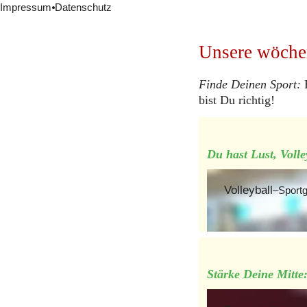
LOS VOLCANOS Feuershow
Impressum
⦁
Datenschutz
missiofonds
Bilder
Unsere wöchen
Impressionen 1991-2016
Finde Deinen Sport: 
bist Du richtig!
Du hast Lust, Volle
Volleyball
–Sport
Stärke Deine Mitte